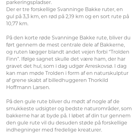
parkeringspladser.

Der er tre forskellige Svanninge Bakke ruter, en 
gul på 3,3 km, en rød på 2,19 km og en sort rute på 
10,77 km.

På den korte røde Svanninge Bakke rute, bliver du 
ført gennem de mest centrale dele af Bakkerne, 
og ruten lægger blandt andet vejen forbi “Trolden 
Finn”. Ifølge sagnet skulle det være ham, der har 
gravet det hul, som i dag udgør Arreskovsø. I dag 
kan man møde Trolden i form af en naturskulptur 
af grene skabt af billedhuggeren Thorkild 
Hoffmann Larsen.

På den gule rute bliver du mødt af nogle af de 
smukkeste udsigter og bedste naturområder, som 
bakkerne har at byde på. I løbet af din tur gennem 
den gule rute vil du desuden støde på forskellige 
indhegninger med fredelige kreaturer. 
