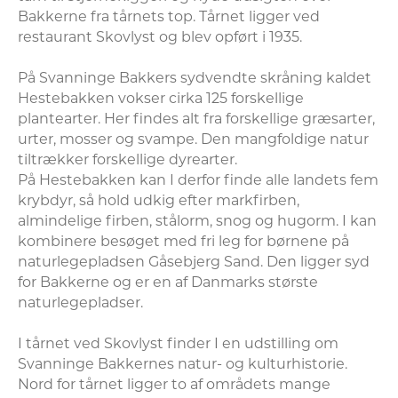
Bakkerne fra tårnets top. Tårnet ligger ved 
restaurant Skovlyst og blev opført i 1935.

På Svanninge Bakkers sydvendte skråning kaldet 
Hestebakken vokser cirka 125 forskellige 
plantearter. Her findes alt fra forskellige græsarter, 
urter, mosser og svampe. Den mangfoldige natur 
tiltrækker forskellige dyrearter. 

På Hestebakken kan I derfor finde alle landets fem 
krybdyr, så hold udkig efter markfirben, 
almindelige firben, stålorm, snog og hugorm. I kan 
kombinere besøget med fri leg for børnene på 
naturlegepladsen Gåsebjerg Sand. Den ligger syd 
for Bakkerne og er en af Danmarks største 
naturlegepladser.

I tårnet ved Skovlyst finder I en udstilling om 
Svanninge Bakkernes natur- og kulturhistorie. 
Nord for tårnet ligger to af områdets mange 