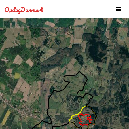
OpdagDanmark