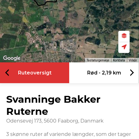
Tastaturgenveje
Kortdata
Vilkår
Ruteoversigt
Rød - 2,19 km
Svanninge Bakker
Ruterne
Odensevej 173, 5600 Faaborg, Danmark
3 skønne ruter af variende længder, som der tager