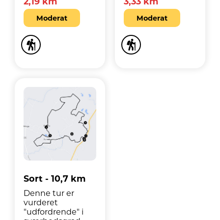
2,19 km
3,33 km
Moderat
Moderat
Sort - 10,7 km
Denne tur er
vurderet
"udfordrende" i