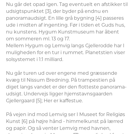
Nu går det opad igen. Tag eventuelt en afstikker til 
udsigtspunktet [3], der byder på endnu en 
panoramaudsigt. En lille grå bygning [4] passeres 
ude i midten af ingenting. Før i tiden et Guds hus, 
nu kunstens. Hygum Kunstmuseum har åbent 
om sommeren ml. 13 og 17.

Mellem Hygum og Lemvig langs Gjellerodde har I 
muligheden for en tur i rummet. Planetstien viser 
solsystemet i 1:1 milliard.

Nu går turen ud over engene med græssende 
kvæg til Nissum Bredning. På trampestien på 
diget langs vandet er der den flotteste panorama-
udsigt. Undervejs ligger hjemstavnsgaarden 
Gjellergaard [5]; Her er kaffestue. 

På vejen ind mod Lemvig ser I Museet for Religiøs 
Kunst [6] på højre hånd - himmelkunst på lærred 
og papir. Og så venter Lemvig med havnen, 