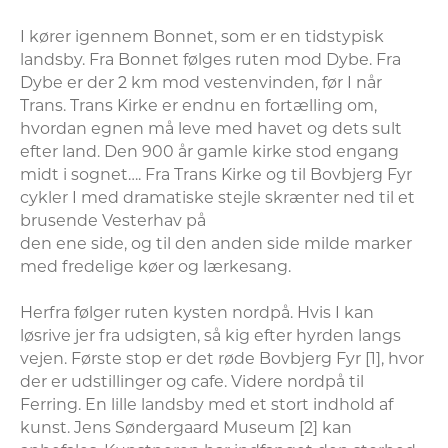
I kører igennem Bonnet, som er en tidstypisk 
landsby. Fra Bonnet følges ruten mod Dybe. Fra 
Dybe er der 2 km mod vestenvinden, før I når 
Trans. Trans Kirke er endnu en fortælling om, 
hvordan egnen må leve med havet og dets sult 
efter land. Den 900 år gamle kirke stod engang 
midt i sognet…. Fra Trans Kirke og til Bovbjerg Fyr 
cykler I med dramatiske stejle skrænter ned til et 
brusende Vesterhav på

den ene side, og til den anden side milde marker 
med fredelige køer og lærkesang.

Herfra følger ruten kysten nordpå. Hvis I kan 
løsrive jer fra udsigten, så kig efter hyrden langs 
vejen. Første stop er det røde Bovbjerg Fyr [1], hvor 
der er udstillinger og cafe. Videre nordpå til 
Ferring. En lille landsby med et stort indhold af 
kunst. Jens Søndergaard Museum [2] kan 