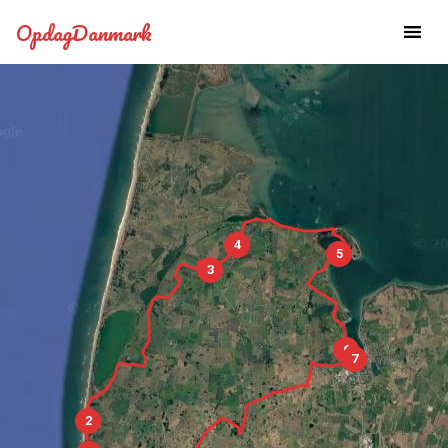
OpdagDanmark
4
5
3
6
7
2