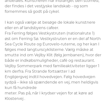
anbefales. Kunstneren har indfanget den storhed, 
der findes i det vestjyske landskab - og som 
fornemmes så godt på cykel. 

I kan også vælge at besøge de lokale kunstnere 
eller en af landsbyens cafeer.

Fra Ferring følges Vestkystruten (nationalrute 1) 
øst om Ferring Sø. Vestkystruten er en del af North 
Sea Cycle Route og Eurovelo-ruterne, og her kan I 
følges med langturscyklisterne. Vælg måske at 
smutte ind om Vejlby Klit (følg jernbanen), hvor der 
både er indkøbsmuligheder, café og restaurant. 
Vejlby Sommerpark med familieaktiviteter ligger 1 
km derfra. Fra Strande fortsætter I ad

Engbjergvej indtil hovedvejen. Følg hovedvejen 
sydpå – ikke så spændende en vej, men heldigvis 
kun få hundrede

meter. Pas på, når I krydser vejen for at køre ad 
Klostervej . 
