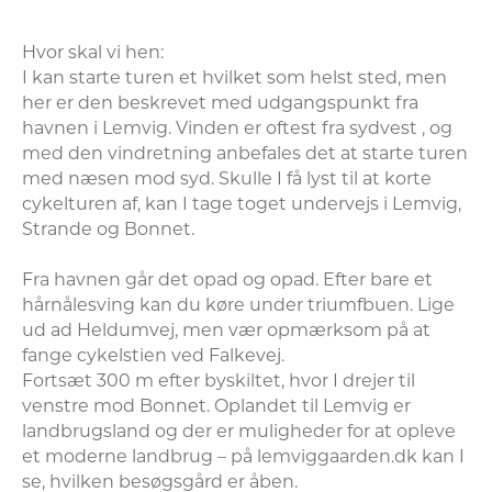
Hvor skal vi hen:

I kan starte turen et hvilket som helst sted, men 
her er den beskrevet med udgangspunkt fra 
havnen i Lemvig. Vinden er oftest fra sydvest , og 
med den vindretning anbefales det at starte turen 
med næsen mod syd. Skulle I få lyst til at korte 
cykelturen af, kan I tage toget undervejs i Lemvig, 
Strande og Bonnet. 

Fra havnen går det opad og opad. Efter bare et 
hårnålesving kan du køre under triumfbuen. Lige 
ud ad Heldumvej, men vær opmærksom på at 
fange cykelstien ved Falkevej.

Fortsæt 300 m efter byskiltet, hvor I drejer til 
venstre mod Bonnet. Oplandet til Lemvig er 
landbrugsland og der er muligheder for at opleve 
et moderne landbrug – på lemviggaarden.dk kan I 
se, hvilken besøgsgård er åben.
