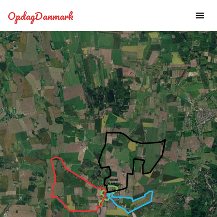
OpdagDanmark