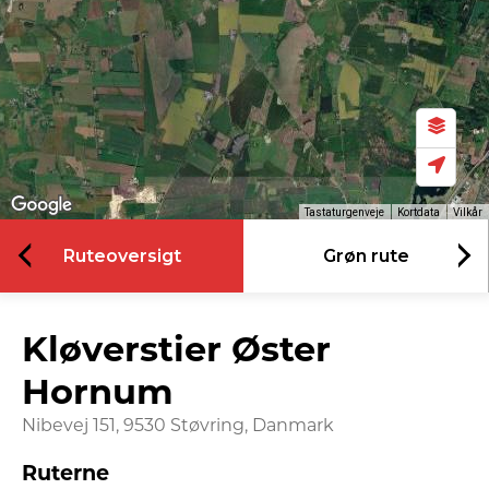
Tastaturgenveje
Kortdata
Vilkår
Ruteoversigt
Grøn rute
Kløverstier Øster
Hornum
Nibevej 151, 9530 Støvring, Danmark
Ruterne